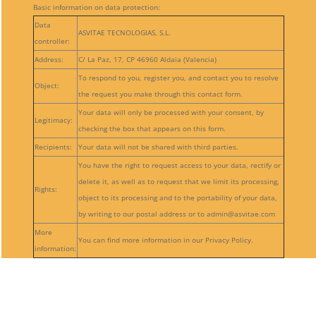
Basic information on data protection:
Data
ASVITAE TECNOLOGIAS, S.L.
controller:
Address:
C/ La Paz, 17, CP 46960 Aldaia (Valencia)
To respond to you, register you, and contact you to resolve
Object:
the request you make through this contact form.
Your data will only be processed with your consent, by
Legitimacy:
checking the box that appears on this form.
Recipients:
Your data will not be shared with third parties.
You have the right to request access to your data, rectify or
delete it, as well as to request that we limit its processing,
Rights:
object to its processing and to the portability of your data,
by writing to our postal address or to admin@asvitae.com
More
You can find more information in our Privacy Policy.
information:
Follow
Follow