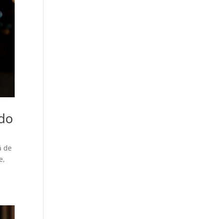
ado
á de
e,