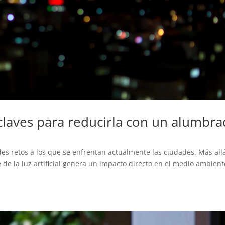
claves para reducirla con un alumbr
es retos a los que se enfrentan actualmente las ciudades. Más all
te de la luz artificial genera un impacto directo en el medio ambient