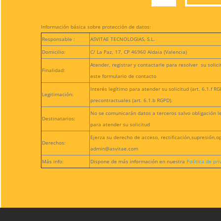
Información básica sobre protección de datos:
Responsable :
ASVITAE TECNOLOGIAS, S.L.
Domicilio:
C/ La Paz, 17, CP 46960 Aldaia (Valencia)
Atender, registrar y contactarle para resolver su solic
Finalidad:
este formulario de contacto
Interés legítimo para atender su solicitud (art. 6.1.f 
Legitimación:
precontractuales (art. 6.1.b RGPD).
No se comunicarán datos a terceros salvo obligación l
Destinatarios:
para atender su solicitud
Ejerza su derecho de acceso, rectificación,supresión,op
Derechos:
admin@asvitae.com
Más info:
Dispone de más información en nuestra
Política de pr