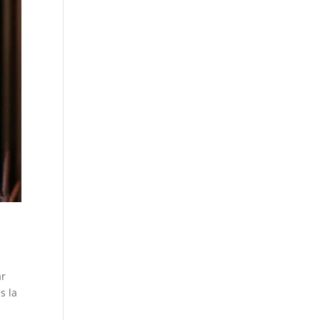
ar
s la