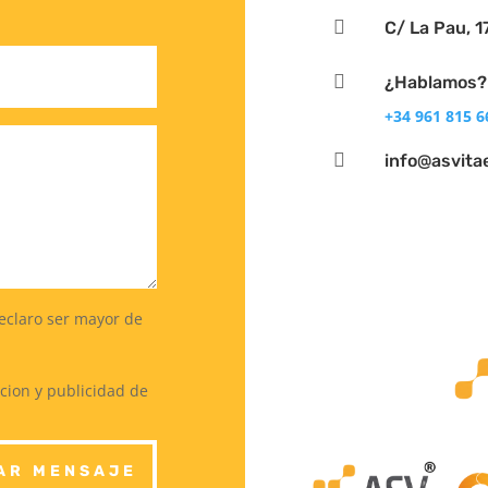

C/ La Pau, 1

¿Hablamos?
+34 961 815 6

info@asvita
declaro ser mayor de
cion y publicidad de
AR MENSAJE