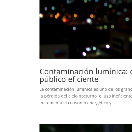
Contaminación lumínica: 
público eficiente
La contaminación lumínica es uno de los grand
la pérdida del cielo nocturno, el uso ineficien
incrementa el consumo energético y...