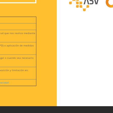
itud que nos realice mediante
RGPD) o aplicación de medidas
egal o cuando sea necesario
osición y limitación en:
ivacidad