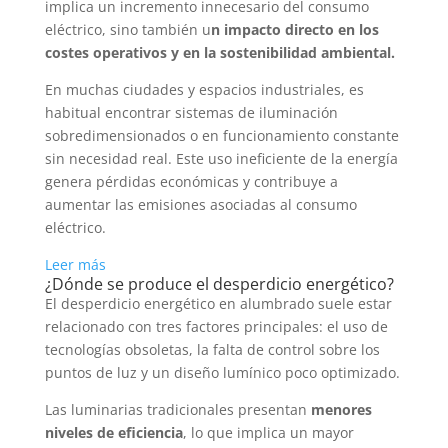
implica un incremento innecesario del consumo
eléctrico, sino también u
n impacto directo en los
costes operativos y en la sostenibilidad ambiental.
En muchas ciudades y espacios industriales, es
habitual encontrar sistemas de iluminación
sobredimensionados o en funcionamiento constante
sin necesidad real. Este uso ineficiente de la energía
genera pérdidas económicas y contribuye a
aumentar las emisiones asociadas al consumo
eléctrico.
:
Leer más
¿Dónde se produce el desperdicio energético?
Desperdicio
El desperdicio energético en alumbrado suele estar
energético:
relacionado con tres factores principales: el uso de
cómo
tecnologías obsoletas, la falta de control sobre los
optimizar
puntos de luz y un diseño lumínico poco optimizado.
el
alumbrado
Las luminarias tradicionales presentan
menores
para
niveles de eficiencia
,
lo que implica un mayor
reducir