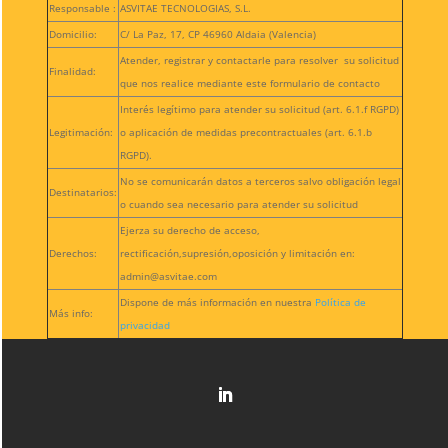
Responsable :
ASVITAE TECNOLOGIAS, S.L.
Domicilio:
C/ La Paz, 17, CP 46960 Aldaia (Valencia)
Atender, registrar y contactarle para resolver su solicitud
Finalidad:
que nos realice mediante este formulario de contacto
Interés legítimo para atender su solicitud (art. 6.1.f RGPD)
Legitimación:
o aplicación de medidas precontractuales (art. 6.1.b
RGPD).
No se comunicarán datos a terceros salvo obligación legal
Destinatarios:
o cuando sea necesario para atender su solicitud
Ejerza su derecho de acceso,
Derechos:
rectificación,supresión,oposición y limitación en:
admin@asvitae.com
Dispone de más información en nuestra
Política de
Más info:
privacidad