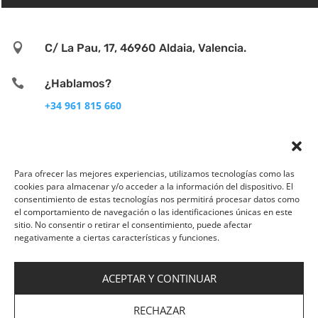

C/ La Pau, 17, 46960 Aldaia, Valencia.

¿Hablamos?
+34 961 815 660

info@asvitae.com
Para ofrecer las mejores experiencias, utilizamos tecnologías como las
cookies para almacenar y/o acceder a la información del dispositivo. El
consentimiento de estas tecnologías nos permitirá procesar datos como
el comportamiento de navegación o las identificaciones únicas en este
sitio. No consentir o retirar el consentimiento, puede afectar
negativamente a ciertas características y funciones.
ACEPTAR Y CONTINUAR
Aviso legal
|
Política de privacidad
|
Política de
Cookies
|
Empleo
|
Política de Gestión Integrada|
RECHAZAR