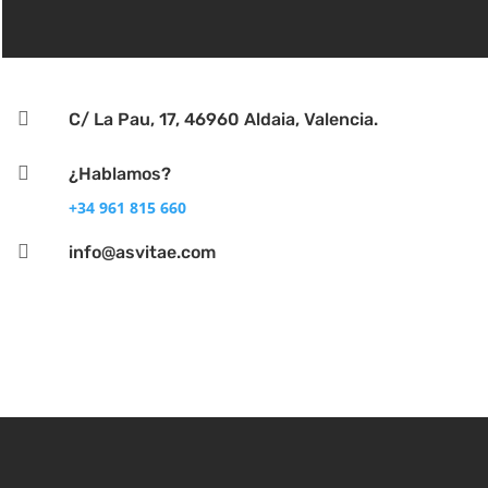

C/ La Pau, 17, 46960 Aldaia, Valencia.

¿Hablamos?
+34 961 815 660

info@asvitae.com