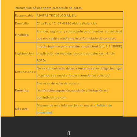
Información básica sobre protección de datos:
Responsable :
ASVITAE TECNOLOGIAS, S.L.
Domicilio:
C/ La Paz, 17, CP 46960 Aldaia (Valencia)
Atender, registrar y contactarle para resolver su solicitud
Finalidad:
que nos realice mediante este formulario de contacto
Interés legítimo para atender su solicitud (art. 6.1.f RGPD)
Legitimación:
o aplicación de medidas precontractuales (art. 6.1.b
RGPD).
No se comunicarán datos a terceros salvo obligación legal
Destinatarios:
o cuando sea necesario para atender su solicitud
Ejerza su derecho de acceso,
Derechos:
rectificación,supresión,oposición y limitación en:
admin@asvitae.com
Dispone de más información en nuestra
Política de
Más info:
privacidad