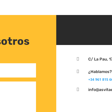
sotros

C/ La Pau, 1

¿Hablamos?
+34 961 815 6

info@asvita