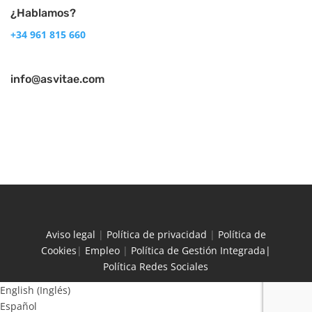
¿Hablamos?
+34 961 815 660
info@asvitae.com
Aviso legal
|
Política de privacidad
|
Política de
Cookies
|
Empleo
|
Política de Gestión Integrada|
Política Redes Sociales
English
(
Inglés
)
Español