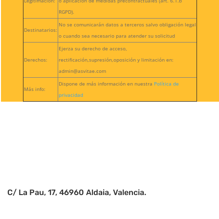
Legitimación:
o aplicación de medidas precontractuales (art. 6.1.b
RGPD).
No se comunicarán datos a terceros salvo obligación legal
Destinatarios:
o cuando sea necesario para atender su solicitud
Ejerza su derecho de acceso,
Derechos:
rectificación,supresión,oposición y limitación en:
admin@asvitae.com
Dispone de más información en nuestra
Política de
Más info:
privacidad
Seguir
C/ La Pau, 17, 46960 Aldaia, Valencia.