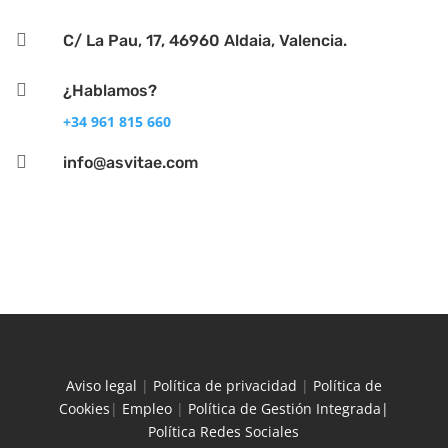

C/ La Pau, 17, 46960 Aldaia, Valencia.

¿Hablamos?
+34 961 815 660

info@asvitae.com
Aviso legal
|
Política de privacidad
|
Política de
Cookies
|
Empleo
|
Política de Gestión Integrada|
Política Redes Sociales