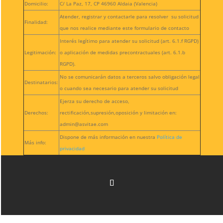
Domicilio:
C/ La Paz, 17, CP 46960 Aldaia (Valencia)
Atender, registrar y contactarle para resolver su solicitud
Finalidad:
que nos realice mediante este formulario de contacto
Interés legítimo para atender su solicitud (art. 6.1.f RGPD)
Legitimación:
o aplicación de medidas precontractuales (art. 6.1.b
RGPD).
No se comunicarán datos a terceros salvo obligación legal
Destinatarios:
o cuando sea necesario para atender su solicitud
Ejerza su derecho de acceso,
Derechos:
rectificación,supresión,oposición y limitación en:
admin@asvitae.com
Dispone de más información en nuestra
Política de
Más info:
privacidad