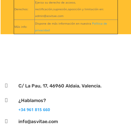
Ejerza su derecho de acceso,
Derechos:
rectificación,supresión,oposición y limitación en:
admin@asvitae.com
Dispone de más información en nuestra
Política de
Más info:
privacidad

C/ La Pau, 17, 46960 Aldaia, Valencia.

¿Hablamos?
+34 961 815 660

info@asvitae.com