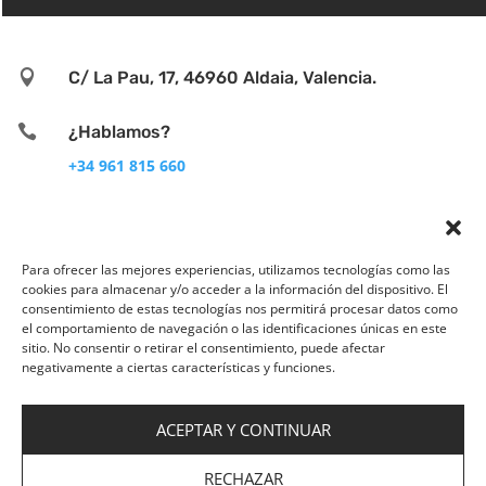

C/ La Pau, 17, 46960 Aldaia, Valencia.

¿Hablamos?
+34 961 815 660

info@asvitae.com
Para ofrecer las mejores experiencias, utilizamos tecnologías como las
cookies para almacenar y/o acceder a la información del dispositivo. El
consentimiento de estas tecnologías nos permitirá procesar datos como
el comportamiento de navegación o las identificaciones únicas en este
sitio. No consentir o retirar el consentimiento, puede afectar
negativamente a ciertas características y funciones.
ACEPTAR Y CONTINUAR
Aviso legal
|
Política de privacidad
|
Política de
Cookies
|
Empleo
|
Política de Gestión Integrada|
RECHAZAR