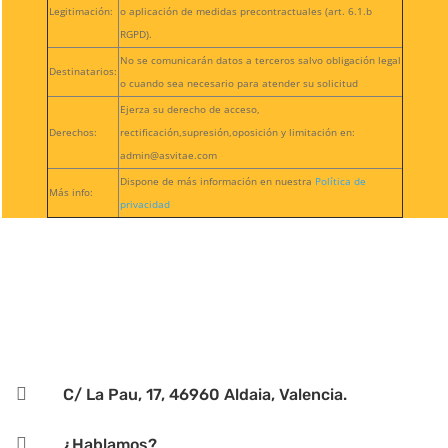
Legitimación:
o aplicación de medidas precontractuales (art. 6.1.b
RGPD).
No se comunicarán datos a terceros salvo obligación legal
Destinatarios:
o cuando sea necesario para atender su solicitud
Ejerza su derecho de acceso,
Derechos:
rectificación,supresión,oposición y limitación en:
admin@asvitae.com
Dispone de más información en nuestra
Política de
Más info:
privacidad

C/ La Pau, 17, 46960 Aldaia, Valencia.

¿Hablamos?