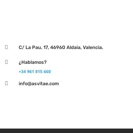

C/ La Pau, 17, 46960 Aldaia, Valencia.

¿Hablamos?
+34 961 815 660

info@asvitae.com