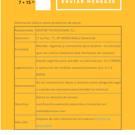
=
ENVIAR MENSAJE
7 + 15
Información básica sobre protección de datos:
Responsable :
ASVITAE TECNOLOGIAS, S.L.
Domicilio:
C/ La Paz, 17, CP 46960 Aldaia (Valencia)
Atender, registrar y contactarle para resolver su solicitud
Finalidad:
que nos realice mediante este formulario de contacto
Interés legítimo para atender su solicitud (art. 6.1.f RGPD)
Legitimación:
o aplicación de medidas precontractuales (art. 6.1.b
RGPD).
No se comunicarán datos a terceros salvo obligación legal
Destinatarios:
o cuando sea necesario para atender su solicitud
Ejerza su derecho de acceso,
Derechos:
rectificación,supresión,oposición y limitación en:
admin@asvitae.com
Dispone de más información en nuestra
Política de
Más info:
privacidad