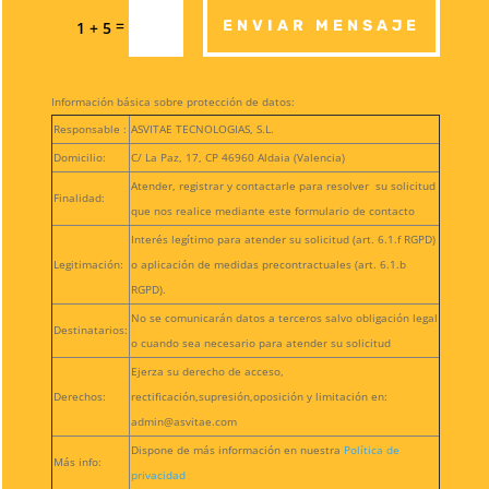
=
ENVIAR MENSAJE
1 + 5
Información básica sobre protección de datos:
Responsable :
ASVITAE TECNOLOGIAS, S.L.
Domicilio:
C/ La Paz, 17, CP 46960 Aldaia (Valencia)
Atender, registrar y contactarle para resolver su solicitud
Finalidad:
que nos realice mediante este formulario de contacto
Interés legítimo para atender su solicitud (art. 6.1.f RGPD)
Legitimación:
o aplicación de medidas precontractuales (art. 6.1.b
RGPD).
No se comunicarán datos a terceros salvo obligación legal
Destinatarios:
o cuando sea necesario para atender su solicitud
Ejerza su derecho de acceso,
Derechos:
rectificación,supresión,oposición y limitación en:
admin@asvitae.com
Dispone de más información en nuestra
Política de
Más info:
privacidad