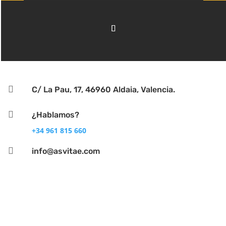

C/ La Pau, 17, 46960 Aldaia, Valencia.

¿Hablamos?
+34 961 815 660

info@asvitae.com